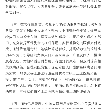
心组织实施贫困人口慢病家庭医生签约服务工作，统筹做好政
策衔接、资金安排、人力调配等，确保家庭医生签约服务工作
落实到位。
（三）落实保障政策。
各地要明确签约服务费标准，签约服
务费中需签约居民个人承担的部分，要明确补偿渠道，适当减
轻贫困人口经济负担，提高其签约积极性。要积极协调相关部
门，充分发挥医保资金的杠杆作用，实行差异化的医保支付政
策，通过降低起付线、连续计算起付线、提高转诊住院报销比
例等措施，引导签约贫困人口到基层就诊，降低贫困人口慢病
患者负担。对报销后自付费用仍有困难的患者，要及时落实相
关救助政策。合理调配资源，保证贫困人口慢病签约患者的用
药需求，加快完善基层医疗卫生机构与二级以上医院用药衔
接，在“合理、安全、有效”的前提下，对病情稳定、依从性较
好的贫困人口慢病签约患者，可酌情延长单次配药量。对下转
的患者，可根据病情和上级医院医嘱延用上级医院处方。
（四）加强信息管理。
中国人口与发展研究中心负责贫困人